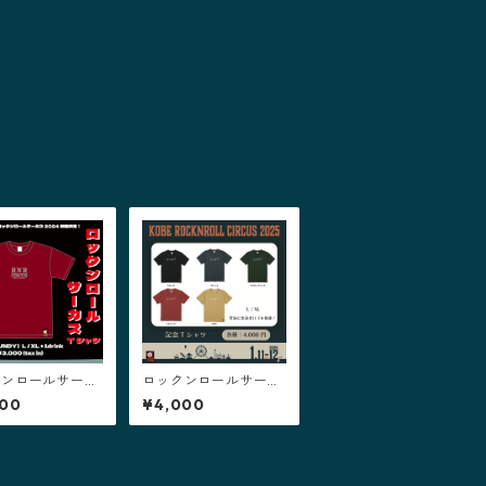
クンロールサーカ
ロックンロールサーカ
24 Tシャツ【 バ
ス2025 【記念Tシャ
000
¥4,000
ディー 】
ツ】