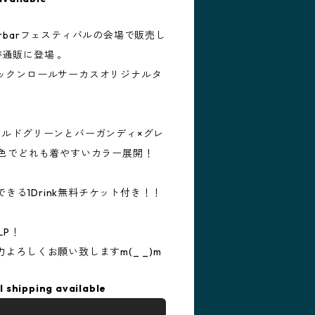
rbarフェスティバルの会場で販売し
通販に登場 。
ックンロールサーカスオリジナルタ
ラルドグリーンとバーガンディ×グレ
3色でどれも着やすいカラー展開！
できる1Drink無料チケット付き！！
LP！
よろしくお願い致しますm(_ _)m
l shipping available